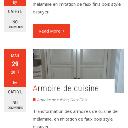
by
mélamine en imitation de faux finis bois style
CATHY L
essuyer.
NO
COMMENTS
Read More
MAR
29
2017
by
Armoire de cuisine
CATHY L
Armoire de cuisine
,
Faux Finis
NO
COMMENTS
Transformation des armoires de cuisine de
mélamine, en imitation de faux bois style
essuyer.