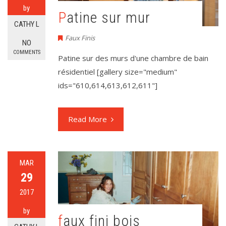
by
Patine sur mur
CATHY L
Faux Finis
NO
COMMENTS
Patine sur des murs d'une chambre de bain
résidentiel [gallery size="medium"
ids="610,614,613,612,611"]
Read More
MAR
29
2017
by
faux fini bois