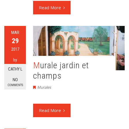
Read More
MAR
29
2017
by
Murale jardin et
CATHY L
champs
NO
COMMENTS
Murales
Read More