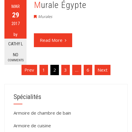
Murale Égypte
MAR
29
Murales
2017
by
Read More
CATHY L
NO
COMMENTS
Pagination
Prev
1
2
3
…
6
Next
des
publications
Spécialités
Armoire de chambre de bain
Armoire de cuisine