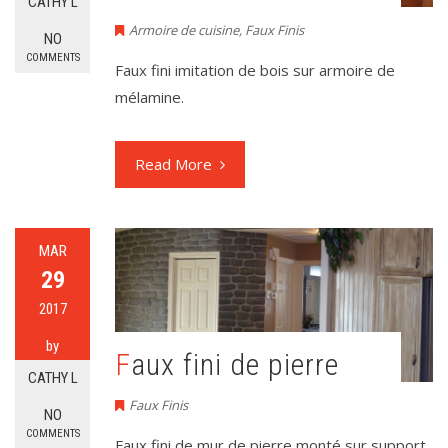
CATHY L
Armoire de cuisine
,
Faux Finis
NO
COMMENTS
Faux fini imitation de bois sur armoire de
mélamine.
Read More
MAR
29
2017
by
Faux fini de pierre
CATHY L
Faux Finis
NO
COMMENTS
Faux fini de mur de pierre monté sur support.